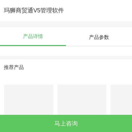
玛狮商贸通V5管理软件
产品详情
产品参数
推荐产品
马上咨询
玛狮无线点菜机
玛狮商业-云POS管
玛狮聚
理系统
屏